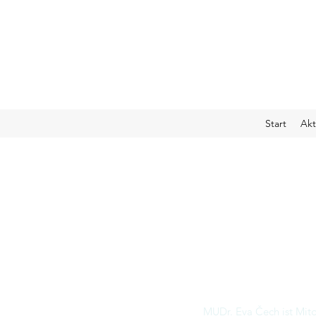
Start
Akt
MUDr. Eva Čech ist Mitg