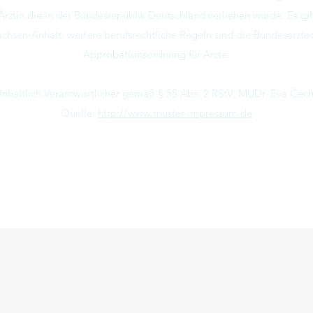
rztin die in der Bundesrepublik Deutschland verliehen wurde. Es gi
hsen-Anhalt; weitere berufsrechtliche Regeln sind die Bundesärzt
Approbationsordnung für Ärzte.
Inhaltlich Verantwortlicher gemäß § 55 Abs. 2 RStV: MUDr. Eva Čec
Quelle:
http://www.muster-impressum.de