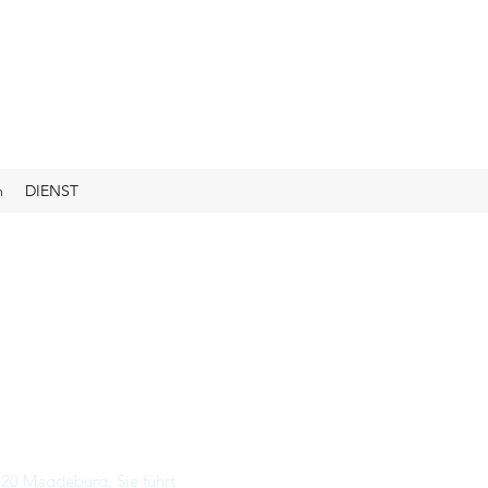
m
DIENST
120 Magdeburg. Sie führt