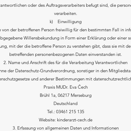
antwortlichen oder des Auftragsverarbeiters befugt sind, die pers
verarbeiten.
k) Einwilligung
e von der betroffenen Person freiwillig für den bestimmten Fall in i
abgegebene Willensbekundung in Form einer Erklärung oder einer s
g, mit der die betroffene Person zu verstehen gibt, dass sie mit de
betreffenden personenbezogenen Daten einverstanden ist.
2. Name und Anschrift des für die Verarbeitung Verantwortlichen
inne der Datenschutz-Grundverordnung, sonstiger in den Mitgliedst
nschutzgesetze und anderer Bestimmungen mit datenschutzrechtlich
Praxis MUDr. Eva Čech
Brühl 1a, 06217 Merseburg
Deutschland
Tel.: 03461 215 135
Website: kinderarzt-cech.de
3. Erfassung von allgemeinen Daten und Informationen