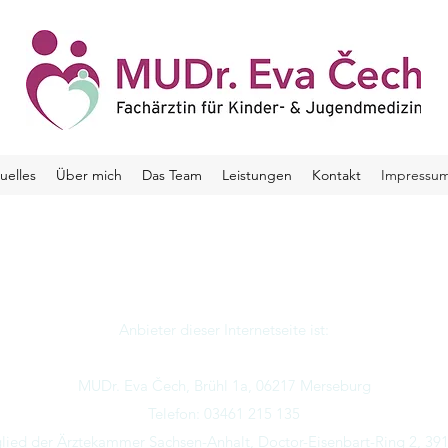
uelles
Über mich
Das Team
Leistungen
Kontakt
Impressu
Anbieter dieser Internetseite ist:
MUDr. Eva Čech, Brühl 1a, 06217 Merseburg
Telefon: 03461 215 135
lied der Ärztekammer Sachsen-Anhalt, Doctor-Eisenbart-Ring 2, 39