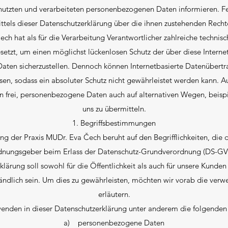
utzten und verarbeiteten personenbezogenen Daten informieren. Fe
ttels dieser Datenschutzerklärung über die ihnen zustehenden Rechte
ch hat als für die Verarbeitung Verantwortlicher zahlreiche technis
t, um einen möglichst lückenlosen Schutz der über diese Internet
ten sicherzustellen. Dennoch können Internetbasierte Datenübertr
sen, sodass ein absoluter Schutz nicht gewährleistet werden kann. 
n frei, personenbezogene Daten auch auf alternativen Wegen, beispi
uns zu übermitteln.
1. Begriffsbestimmungen
ng der Praxis MUDr. Eva Čech beruht auf den Begrifflichkeiten, die
ordnungsgeber beim Erlass der Datenschutz-Grundverordnung (DS-G
lärung soll sowohl für die Öffentlichkeit als auch für unsere Kunde
tändlich sein. Um dies zu gewährleisten, möchten wir vorab die verwe
erläutern.
enden in dieser Datenschutzerklärung unter anderem die folgenden 
a) personenbezogene Daten